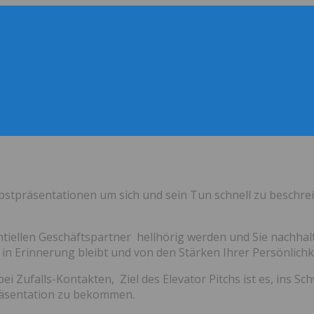
elbstpräsentationen um sich und sein Tun schnell zu beschr
entiellen Geschäftspartner hellhörig werden und Sie nachhalti
in Erinnerung bleibt und von den Stärken Ihrer Persönlichke
i Zufalls-Kontakten, Ziel des Elevator Pitchs ist es, ins Sc
Präsentation zu bekommen.