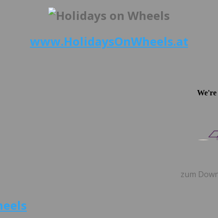
www.HolidaysOnWheels.at
zum Down
heels