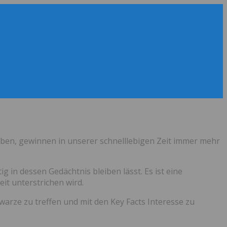
eiben, gewinnen in unserer schnelllebigen Zeit immer mehr
g in dessen Gedächtnis bleiben lässt. Es ist eine
it unterstrichen wird.
hwarze zu treffen und mit den Key Facts Interesse zu