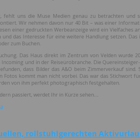
it, fehlt uns die Muse Medien genau zu betrachten und s
rontiert. Wir nehmen davon nur 40 Bit – was einer Informa
 Lesen einer gedruckten Werbeanzeige wird ein Vielfaches an 
und das Interesse für eine weitere Handlung setzen. Das i
 oder zum Buchen.
ie Buchung. Das Haus direkt im Zentrum von Velden wurde
ncoming und in der Reiseürobranche. Die Quereinsteiger-Hot
efunden, dass Bilder das A&O beim Zimmerverkauf sind. 
len Fotos kommt man nicht vorbei. Das war das Stichwort f
den von ihm perfekt photographisch festgehalten.
ern passiert, werdet Ihr in Kürze sehen….
ellen, rollstuhlgerechten Aktivurlaub