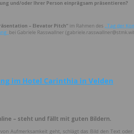
stung und/oder Ihrer Person einprägsam präsentieren?
räsentation – Elevator Pitch“
im Rahmen des
„Tag der Ko
ung
bei Gabriele Rasswallner (gabriele.rasswallner@stmk.wifi
ing im Hotel Carinthia in Velden
ine – steht und fällt mit guten Bildern.
n Aufmerksamkeit geht, schlägt das Bild den Text oder d