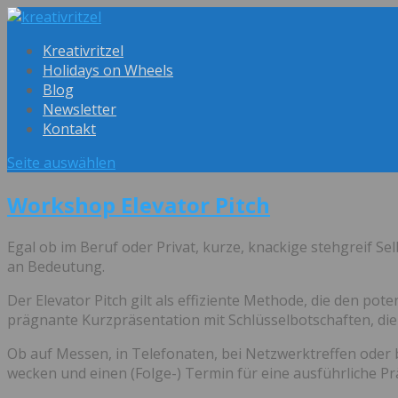
Kreativritzel
Holidays on Wheels
Blog
Newsletter
Kontakt
Seite auswählen
Workshop Elevator Pitch
Egal ob im Beruf oder Privat, kurze, knackige stehgreif S
an Bedeutung.
Der Elevator Pitch gilt als effiziente Methode, die den pot
prägnante Kurzpräsentation mit Schlüsselbotschaften, die 
Ob auf Messen, in Telefonaten, bei Netzwerktreffen oder be
wecken und einen (Folge-) Termin für eine ausführliche 