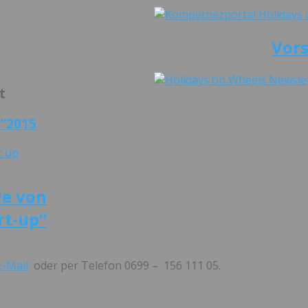
Vor
t
p“2015
le von
rt-up“
-Mail
oder per Telefon 0699 – 156 111 05.