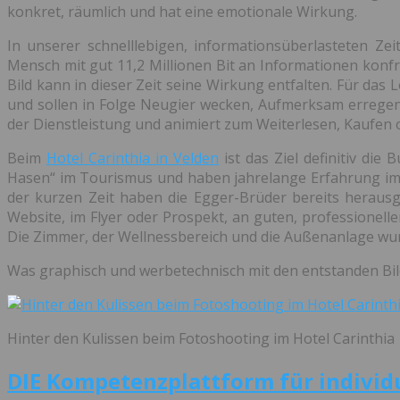
konkret, räumlich und hat eine emotionale Wirkung.
In unserer schnelllebigen, informationsüberlasteten Ze
Mensch mit gut 11,2 Millionen Bit an Informationen konf
Bild kann in dieser Zeit seine Wirkung entfalten. Für das
und sollen in Folge Neugier wecken, Aufmerksam erregen 
der Dienstleistung und animiert zum Weiterlesen, Kaufen
Beim
Hotel Carinthia in Velden
ist das Ziel definitiv d
Hasen“ im Tourismus und haben jahrelange Erfahrung im I
der kurzen Zeit haben die Egger-Brüder bereits herausg
Website, im Flyer oder Prospekt, an guten, professionel
Die Zimmer, der Wellnessbereich und die Außenanlage wur
Was graphisch und werbetechnisch mit den entstanden Bild
Hinter den Kulissen beim Fotoshooting im Hotel Carinthia
DIE Kompetenzplattform für individu